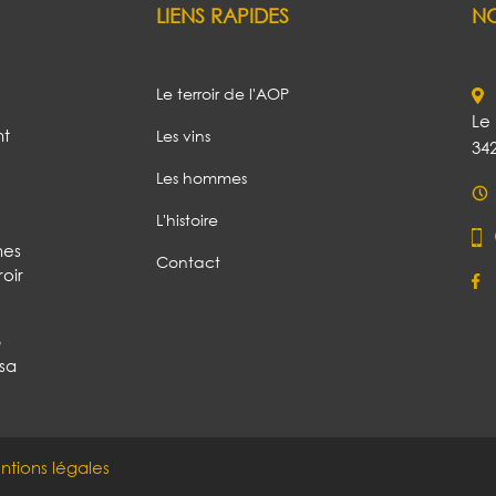
LIENS RAPIDES
N
Le terroir de l'AOP
Le 
nt
Les vins
34
Les hommes
L'histoire
nes
Contact
roir
p
 sa
tions légales